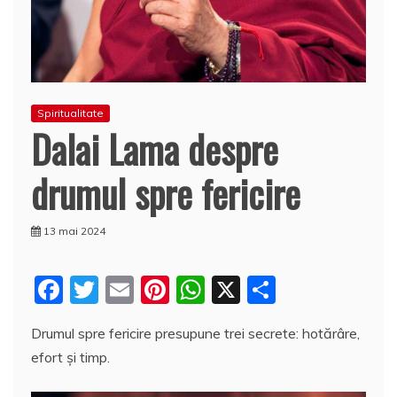
Spiritualitate
Dalai Lama despre
drumul spre fericire
13 mai 2024
F
T
E
Pi
W
X
P
a
w
m
nt
h
a
Drumul spre fericire presupune trei secrete: hotărâre,
c
itt
ai
er
at
rt
efort și timp.
e
er
l
e
s
aj