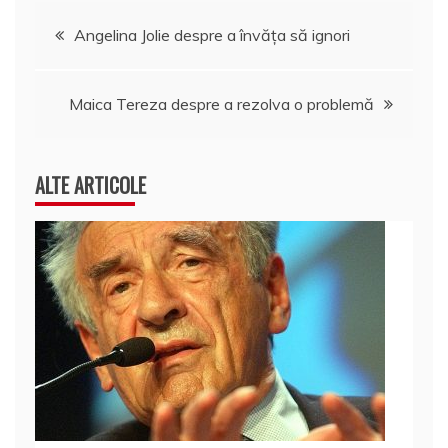
k
ă
Navigare
Angelina Jolie despre a învăța să ignori
în
Maica Tereza despre a rezolva o problemă
articole
ALTE ARTICOLE