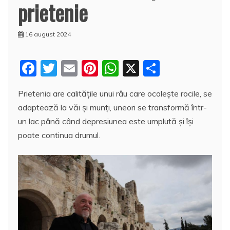
prietenie
16 august 2024
F
T
E
Pi
W
X
P
a
w
m
nt
h
a
Prietenia are calitățile unui râu care ocolește rocile, se
c
itt
ai
er
at
rt
adaptează la văi și munți, uneori se transformă într-
e
er
l
e
s
aj
un lac până când depresiunea este umplută și își
b
st
A
e
poate continua drumul.
o
p
a
o
p
z
k
ă