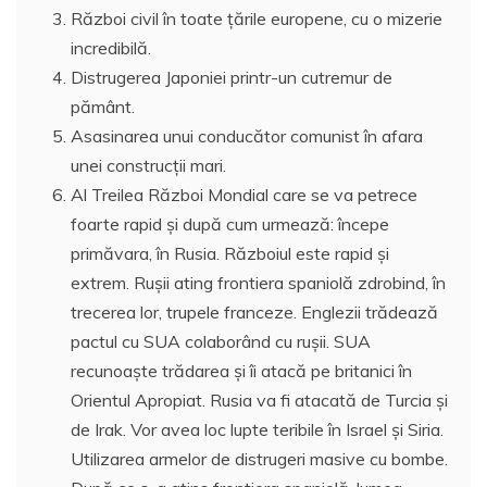
Război civil în toate ţările europene, cu o mizerie
incredibilă.
Distrugerea Japoniei printr-un cutremur de
pământ.
Asasinarea unui conducător comunist în afara
unei construcţii mari.
Al Treilea Război Mondial care se va petrece
foarte rapid şi după cum urmează: începe
primăvara, în Rusia. Războiul este rapid şi
extrem. Ruşii ating frontiera spaniolă zdrobind, în
trecerea lor, trupele franceze. Englezii trădează
pactul cu SUA colaborând cu ruşii. SUA
recunoaşte trădarea şi îi atacă pe britanici în
Orientul Apropiat. Rusia va fi atacată de Turcia şi
de Irak. Vor avea loc lupte teribile în Israel şi Siria.
Utilizarea armelor de distrugeri masive cu bombe.