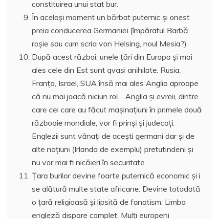
constituirea unui stat bur.
În acelaşi moment un bărbat puternic şi onest
preia conducerea Germaniei (împăratul Barbă
roşie sau cum scria von Helsing, noul Mesia?)
După acest război, unele ţări din Europa şi mai
ales cele din Est sunt qvasi anihilate. Rusia,
Franţa, Israel, SUA însă mai ales Anglia aproape
că nu mai joacă niciun rol… Anglia şi evreii, dintre
care cei care au făcut maşinaţiuni în primele două
războaie mondiale, vor fi prinşi şi judecaţi.
Englezii sunt vânaţi de aceşti germani dar şi de
alte naţiuni (Irlanda de exemplu) pretutindeni şi
nu vor mai fi nicăieri în securitate.
Ţara burilor devine foarte puternică economic şi i
se alătură multe state africane. Devine totodată
o ţară religioasă şi lipsită de fanatism. Limba
engleză dispare complet. Mulţi europeni