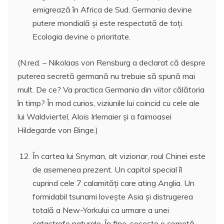
emigrează în Africa de Sud. Germania devine
putere mondială şi este respectată de toţi.
Ecologia devine o prioritate.
(N.red. – Nikolaas von Rensburg a declarat că despre
puterea secretă germană nu trebuie să spună mai
mult. De ce? Va practica Germania din viitor călătoria
în timp? În mod curios, viziunile lui coincid cu cele ale
lui Waldviertel, Alois Irlemaier şi a faimoasei
Hildegarde von Binge.)
În cartea lui Snyman, alt vizionar, roul Chinei este
de asemenea prezent. Un capitol special îl
cuprind cele 7 calamităţi care ating Anglia. Un
formidabil tsunami loveşte Asia şi distrugerea
totală a New-Yorkului ca urmare a unei
catastrofe naturale. În fine, soseşte o cometă