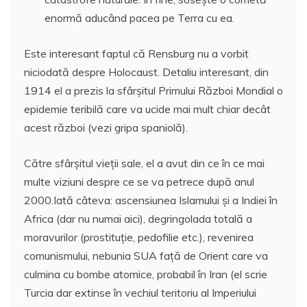
enormă aducând pacea pe Terra cu ea.
Este interesant faptul că Rensburg nu a vorbit
niciodată despre Holocaust. Detaliu interesant, din
1914 el a prezis la sfârşitul Primului Război Mondial o
epidemie teribilă care va ucide mai mult chiar decât
acest război (vezi gripa spaniolă).
Către sfârşitul vieţii sale, el a avut din ce în ce mai
multe viziuni despre ce se va petrece după anul
2000.Iată câteva: ascensiunea Islamului şi a Indiei în
Africa (dar nu numai aici), degringolada totală a
moravurilor (prostituţie, pedofilie etc.), revenirea
comunismului, nebunia SUA faţă de Orient care va
culmina cu bombe atomice, probabil în Iran (el scrie
Turcia dar extinse în vechiul teritoriu al Imperiului