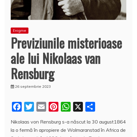
Enigme
Previziunile misterioase
ale lui Nikolaas van
Rensburg
26 septembrie 2023
F
T
E
Pi
W
X
P
a
w
m
nt
h
a
Nikolaas von Rensburg s-a născut la 30 august1864
c
itt
ai
er
at
rt
la o fermă în apropiere de Wolmaranstad în Africa de
e
er
l
e
s
aj