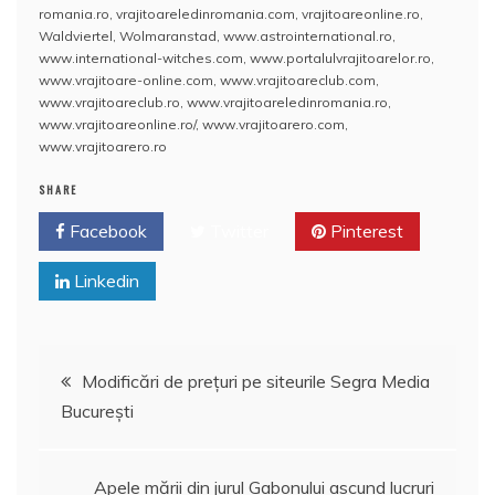
romania.ro
,
vrajitoareledinromania.com
,
vrajitoareonline.ro
,
Waldviertel
,
Wolmaranstad
,
www.astrointernational.ro
,
www.international-witches.com
,
www.portalulvrajitoarelor.ro
,
www.vrajitoare-online.com
,
www.vrajitoareclub.com
,
www.vrajitoareclub.ro
,
www.vrajitoareledinromania.ro
,
www.vrajitoareonline.ro/
,
www.vrajitoarero.com
,
www.vrajitoarero.ro
SHARE
Facebook
Twitter
Pinterest
Linkedin
Navigare
Modificări de prețuri pe siteurile Segra Media
București
în
articole
Apele mării din jurul Gabonului ascund lucruri