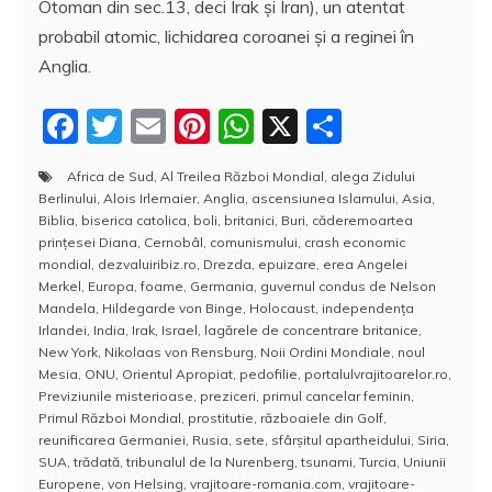
Otoman din sec.13, deci Irak şi Iran), un atentat
probabil atomic, lichidarea coroanei şi a reginei în
Anglia.
F
T
E
Pi
W
X
P
a
w
m
nt
h
a
Africa de Sud
,
Al Treilea Război Mondial
,
alega Zidului
c
itt
ai
er
at
rt
Berlinului
,
Alois Irlemaier
,
Anglia
,
ascensiunea Islamului
,
Asia
,
e
er
l
e
s
aj
Biblia
,
biserica catolica
,
boli
,
britanici
,
Buri
,
căderemoartea
prinţesei Diana
,
Cernobâl
,
comunismului
,
crash economic
b
st
A
e
mondial
,
dezvaluiribiz.ro
,
Drezda
,
epuizare
,
erea Angelei
Merkel
,
Europa
,
foame
,
Germania
,
guvernul condus de Nelson
o
p
a
Mandela
,
Hildegarde von Binge
,
Holocaust
,
independenţa
o
p
z
Irlandei
,
India
,
Irak
,
Israel
,
lagărele de concentrare britanice
,
New York
,
Nikolaas von Rensburg
,
Noii Ordini Mondiale
,
noul
k
ă
Mesia
,
ONU
,
Orientul Apropiat
,
pedofilie
,
portalulvrajitoarelor.ro
,
Previziunile misterioase
,
preziceri
,
primul cancelar feminin
,
Primul Război Mondial
,
prostitutie
,
războaiele din Golf
,
reunificarea Germaniei
,
Rusia
,
sete
,
sfârşitul apartheidului
,
Siria
,
SUA
,
trădată
,
tribunalul de la Nurenberg
,
tsunami
,
Turcia
,
Uniunii
Europene
,
von Helsing
,
vrajitoare-romania.com
,
vrajitoare-