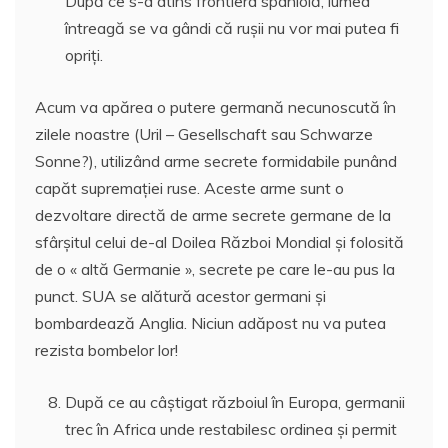
După ce s-a atins frontiera spaniolă, lumea
întreagă se va gândi că ruşii nu vor mai putea fi
opriţi.
Acum va apărea o putere germană necunoscută în
zilele noastre (Uril – Gesellschaft sau Schwarze
Sonne?), utilizând arme secrete formidabile punând
capăt supremaţiei ruse. Aceste arme sunt o
dezvoltare directă de arme secrete germane de la
sfârşitul celui de-al Doilea Război Mondial şi folosită
de o « altă Germanie », secrete pe care le-au pus la
punct. SUA se alătură acestor germani şi
bombardează Anglia. Niciun adăpost nu va putea
rezista bombelor lor!
După ce au câştigat războiul în Europa, germanii
trec în Africa unde restabilesc ordinea şi permit