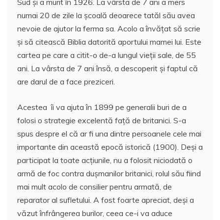
Sud şi a murit în 1926. La vârsta de 7 ani a mers
b
st
A
e
numai 20 de zile la şcoală deoarece tatăl său avea
o
p
a
nevoie de ajutor la ferma sa. Acolo a învăţat să scrie
o
p
z
şi să citească Biblia datorită aportului mamei lui. Este
cartea pe care a citit-o de-a lungul vieţii sale, de 55
k
ă
ani. La vârsta de 7 ani însă, a descoperit şi faptul că
are darul de a face preziceri.
Acestea îi va ajuta în 1899 pe generalii buri de a
folosi o strategie excelentă faţă de britanici. S-a
spus despre el că ar fi una dintre persoanele cele mai
importante din această epocă istorică (1900). Deşi a
participat la toate acţiunile, nu a folosit niciodată o
armă de foc contra duşmanilor britanici, rolul său fiind
mai mult acolo de consilier pentru armată, de
reparator al sufletului. A fost foarte apreciat, deşi a
văzut înfrângerea burilor, ceea ce-i va aduce