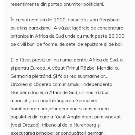
resentimente din partea anumitor politicieni.
În cursul revoltei din 1900, harurile lui von Rensburg
au atins paroxismul. A văzut lagărele de concentrare
britanice în Africa de Sud unde au murit peste 26.000
de civili buri, de foame, de sete, de epuizare şi de boli.
El a făcut previziuni nu numai pentru Africa de Sud, ci
şi pentru Europa. A văzut Primul Război Mondial cu
Germania pierzând. Şi folosirea submarinelor…
Urcarea şi căderea comunismului, independenţa
Irlandei, a Indiei, a Africii de Sud, un nou război
mondial şi din nou înfrângerea Germaniei,
bombardarea oraşelor germane şi masacrarea
populaţiei din care a făcut Anglia drept prim vinovat
(vezi Drezda), tribunalul de la Nurenberg şi
executarea principalilor conducători germani,