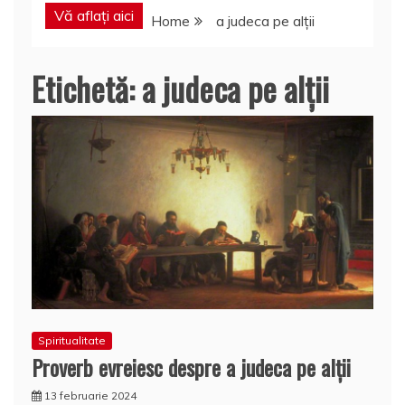
Vă aflați aici
Home
a judeca pe alții
Etichetă:
a judeca pe alții
Spiritualitate
Proverb evreiesc despre a judeca pe alții
13 februarie 2024