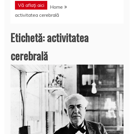
Vă aflați aici
Home
activitatea cerebrală
Etichetă:
activitatea
cerebrală