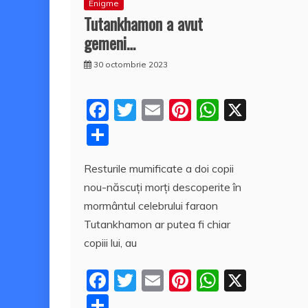
Enigme
Tutankhamon a avut
gemeni…
30 octombrie 2023
F
T
E
Pi
W
X
a
w
m
nt
h
P
c
itt
ai
er
at
a
Resturile mumificate a doi copii
e
er
l
e
s
rt
nou-născuţi morţi descoperite în
b
st
A
aj
mormântul celebrului faraon
o
p
e
Tutankhamon ar putea fi chiar
o
p
a
copiii lui, au
k
z
F
T
E
Pi
W
X
ă
a
w
m
nt
h
P