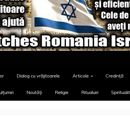
or
Dialog cu vrăjitoarele
Articole
Credință
lțumiri
Noutăți
Religie
Ritualuiri
Spirituali