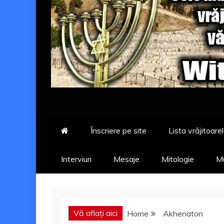
Înscriere pe site
Lista vrăjitoarel
Interviuri
Mesaje
Mitologie
Mu
Vă aflați aici
Home
Akhenaton