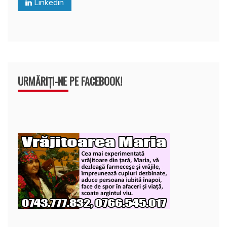
Linkedin
k
ă
URMĂRIȚI-NE PE FACEBOOK!