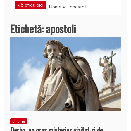
Vă aflați aici
Home
apostoli
Etichetă:
apostoli
Enigme
Derba, un oraş misterios vizitat şi de