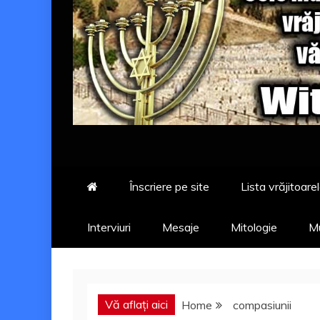
Înscriere pe site
Lista vrăjitoarel
Interviuri
Mesaje
Mitologie
Mu
Vă aflați aici
Home
compasiunii