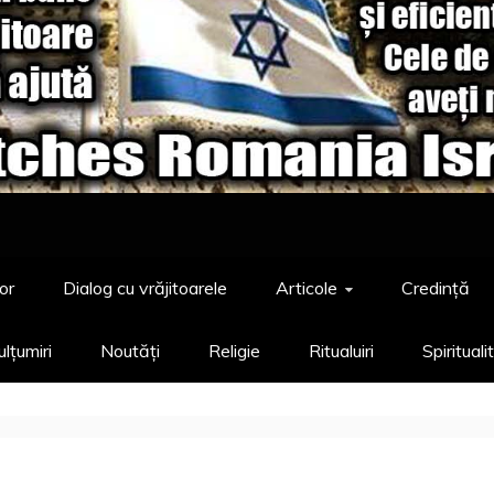
or
Dialog cu vrăjitoarele
Articole
Credință
lțumiri
Noutăți
Religie
Ritualuiri
Spirituali