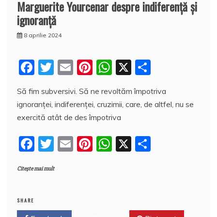
Marguerite Yourcenar despre indiferență și
ignoranță
8 aprilie 2024
F
T
E
Pi
W
X
P
a
w
m
nt
h
a
Să fim subversivi. Să ne revoltăm împotriva
c
itt
ai
er
at
rt
ignoranței, indiferenței, cruzimii, care, de altfel, nu se
e
er
l
e
s
aj
exercită atât de des împotriva
b
st
A
e
F
T
E
Pi
W
X
P
o
p
a
a
w
m
nt
h
a
o
p
z
Citește mai mult
c
itt
ai
er
at
rt
k
ă
e
er
l
e
s
aj
b
st
A
e
SHARE