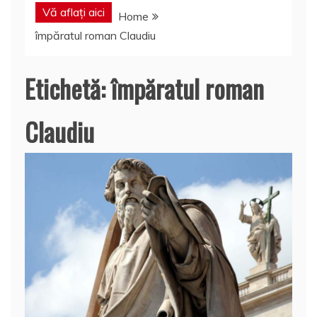
Vă aflați aici
Home
împăratul roman Claudiu
Etichetă:
împăratul roman
Claudiu