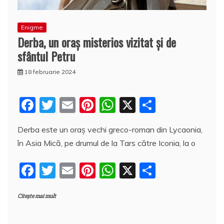
Enigme
Derba, un oraş misterios vizitat şi de
sfântul Petru
18 februarie 2024
F
T
E
Pi
W
X
P
a
w
m
nt
h
a
Derba este un oraş vechi greco-roman din Lycaonia,
c
itt
ai
er
at
rt
în Asia Mică, pe drumul de la Tars către Iconia, la o
e
er
l
e
s
aj
b
st
A
e
F
T
E
Pi
W
X
P
o
p
a
a
w
m
nt
h
a
o
p
z
Citește mai mult
c
itt
ai
er
at
rt
k
ă
e
er
l
e
s
aj