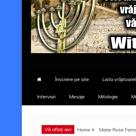
Înscriere pe site
Lista vrăjitoarel
Interviuri
Mesaje
Mitologie
Mu
Vă aflați aici
Home
Marie Rose Ferr