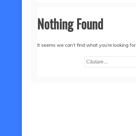
Nothing Found
It seems we can’t find what you’re looking fo
Caută
după: