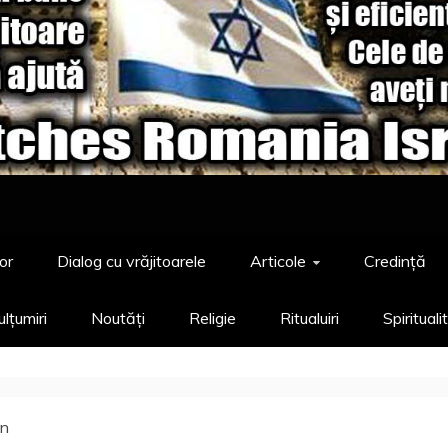
or
Dialog cu vrăjitoarele
Articole
Credință
lțumiri
Noutăți
Religie
Ritualuiri
Spirituali
on