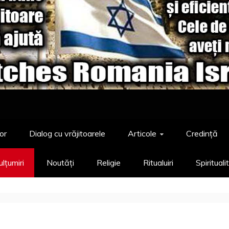
or
Dialog cu vrăjitoarele
Articole
Credință
lțumiri
Noutăți
Religie
Ritualuiri
Spirituali