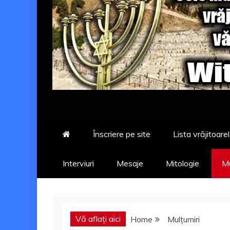
Înscriere pe site
Lista vrăjitoarel
Interviuri
Mesaje
Mitologie
Mu
Vă aflați aici
Home
Mulțumiri