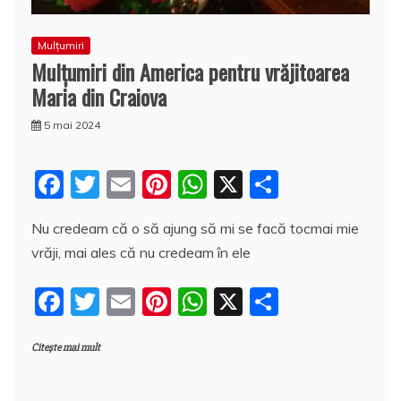
Mulțumiri
Mulţumiri din America pentru vrăjitoarea
Maria din Craiova
5 mai 2024
F
T
E
Pi
W
X
P
a
w
m
nt
h
a
Nu credeam că o să ajung să mi se facă tocmai mie
c
itt
ai
er
at
rt
vrăji, mai ales că nu credeam în ele
e
er
l
e
s
aj
b
st
A
e
F
T
E
Pi
W
X
P
o
p
a
a
w
m
nt
h
a
o
p
z
Citește mai mult
c
itt
ai
er
at
rt
k
ă
e
er
l
e
s
aj