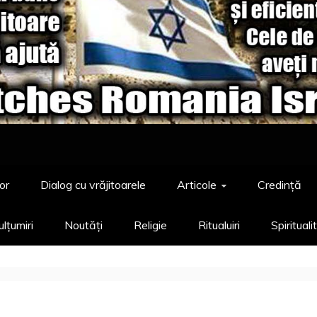
or
Dialog cu vrăjitoarele
Articole
Credință
lțumiri
Noutăți
Religie
Ritualuiri
Spirituali