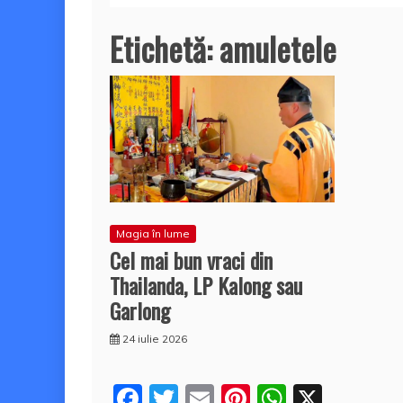
Etichetă:
amuletele
Magia în lume
Cel mai bun vraci din
Thailanda, LP Kalong sau
Garlong
24 iulie 2026
F
T
E
Pi
W
X