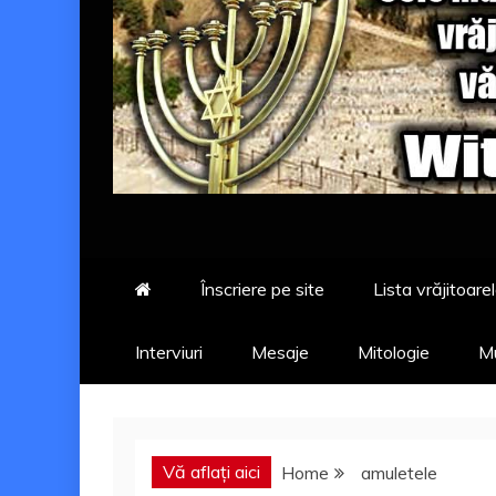
Înscriere pe site
Lista vrăjitoarel
Interviuri
Mesaje
Mitologie
Mu
Vă aflați aici
Home
amuletele