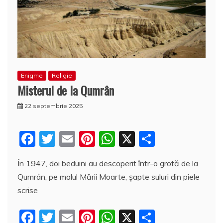
Enigme
Religie
Misterul de la Qumrân
22 septembrie 2025
F
T
E
Pi
W
X
P
a
w
m
nt
h
a
În 1947, doi beduini au descoperit într-o grotă de la
c
itt
ai
er
at
rt
Qumrân, pe malul Mării Moarte, şapte suluri din piele
e
er
l
e
s
aj
scrise
b
st
A
e
F
T
E
Pi
W
X
P
o
p
a