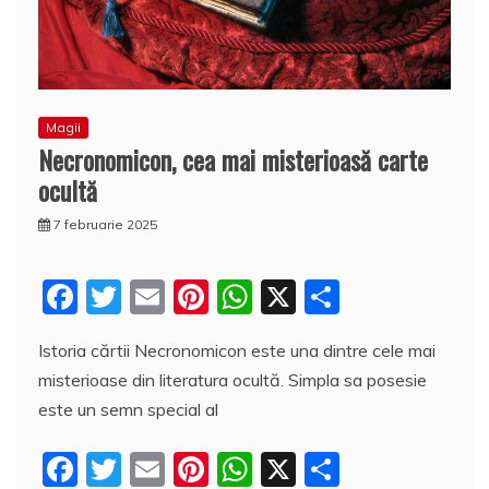
Magii
Necronomicon, cea mai misterioasă carte
ocultă
7 februarie 2025
F
T
E
Pi
W
X
P
a
w
m
nt
h
a
Istoria cărtii Necronomicon este una dintre cele mai
c
itt
ai
er
at
rt
misterioase din literatura ocultă. Simpla sa posesie
e
er
l
e
s
aj
este un semn special al
b
st
A
e
F
T
E
Pi
W
X
P
o
p
a