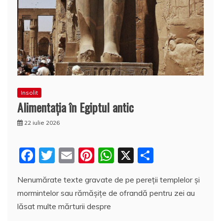
Insolit
Alimentația în Egiptul antic
22 iulie 2026
F
T
E
Pi
W
X
P
a
w
m
nt
h
a
Nenumărate texte gravate de pe pereții templelor și
c
itt
ai
er
at
rt
mormintelor sau rămășițe de ofrandă pentru zei au
e
er
l
e
s
aj
lăsat multe mărturii despre
b
st
A
e