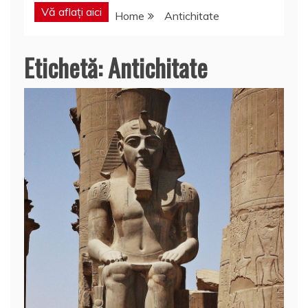
Vă aflați aici
Home
Antichitate
Etichetă:
Antichitate