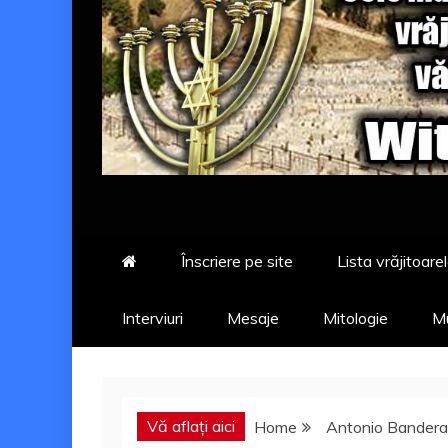
Înscriere pe site
Lista vrăjitoarel
Interviuri
Mesaje
Mitologie
Mu
Vă aflați aici
Home
Antonio Bandera