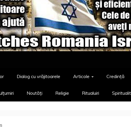
or
Dialog cu vrăjitoarele
Articole
Credință
lțumiri
Noutăți
Religie
Ritualuiri
Spirituali
s