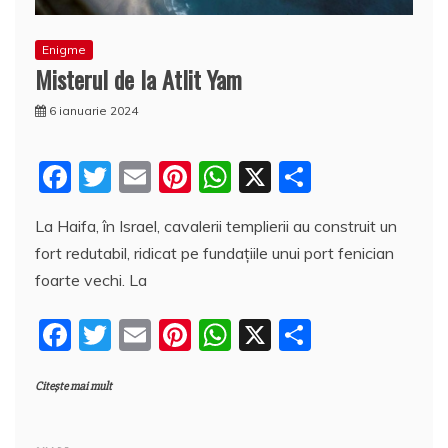
Enigme
Misterul de la Atlit Yam
6 ianuarie 2024
F
T
E
Pi
W
X
P
a
w
m
nt
h
a
La Haifa, în Israel, cavalerii templierii au construit un
c
itt
ai
er
at
rt
fort redutabil, ridicat pe fundaţiile unui port fenician
e
er
l
e
s
aj
foarte vechi. La
b
st
A
e
F
T
E
Pi
W
X
P
o
p
a
a
w
m
nt
h
a
o
p
z
Citește mai mult
c
itt
ai
er
at
rt
k
ă
e
er
l
e
s
aj