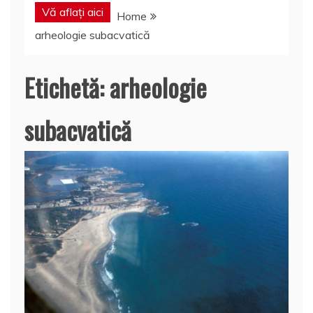
Vă aflați aici
Home
arheologie subacvatică
Etichetă:
arheologie
subacvatică