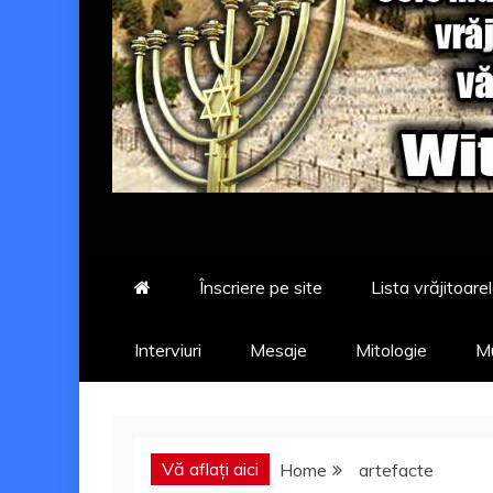
Înscriere pe site
Lista vrăjitoarel
Interviuri
Mesaje
Mitologie
Mu
Vă aflați aici
Home
artefacte