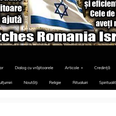
or
Dialog cu vrăjitoarele
Articole
Credință
lțumiri
Noutăți
Religie
Ritualuiri
Spirituali