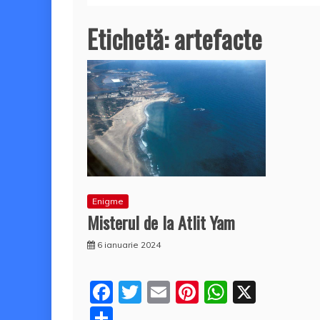
Etichetă:
artefacte
Enigme
Misterul de la Atlit Yam
6 ianuarie 2024
F
T
E
Pi
W
X
a
w
m
nt
h
P