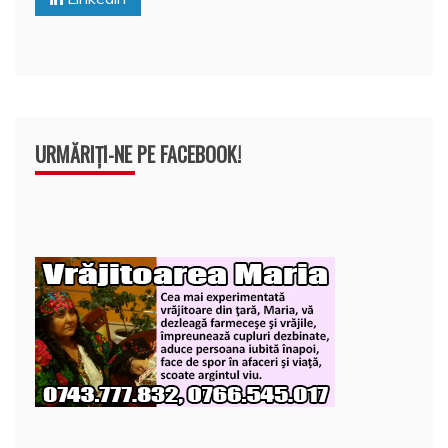
k
ă
URMĂRIȚI-NE PE FACEBOOK!