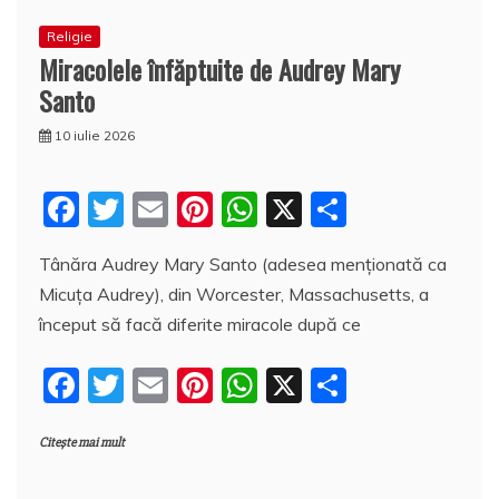
Religie
Miracolele înfăptuite de Audrey Mary
Santo
10 iulie 2026
F
T
E
Pi
W
X
P
a
w
m
nt
h
a
Tânăra Audrey Mary Santo (adesea menționată ca
c
itt
ai
er
at
rt
Micuţa Audrey), din Worcester, Massachusetts, a
e
er
l
e
s
aj
început să facă diferite miracole după ce
b
st
A
e
F
T
E
Pi
W
X
P
o
p
a
a
w
m
nt
h
a
o
p
z
Citește mai mult
c
itt
ai
er
at
rt
k
ă
e
er
l
e
s
aj