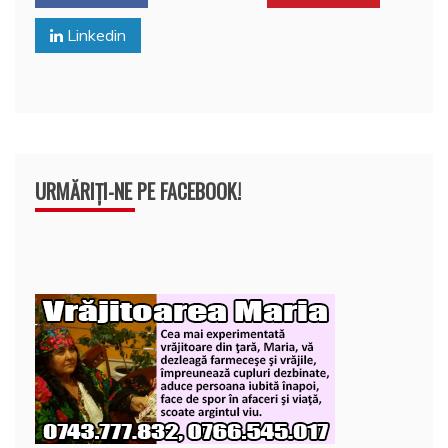
o
p
z
Linkedin
k
ă
URMĂRIȚI-NE PE FACEBOOK!