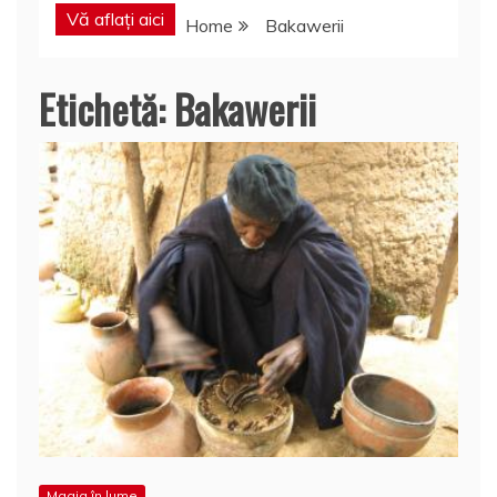
Vă aflați aici
Home
Bakawerii
Etichetă:
Bakawerii
Magia în lume