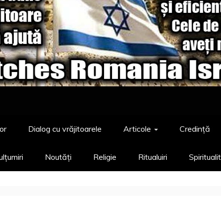
or
Dialog cu vrăjitoarele
Articole
Credință
lțumiri
Noutăți
Religie
Ritualuiri
Spirituali