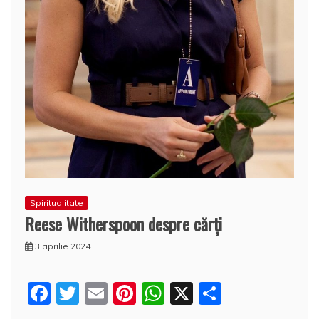
Spiritualitate
Reese Witherspoon despre cărți
3 aprilie 2024
F
T
E
Pi
W
X
P
a
w
m
nt
h
a