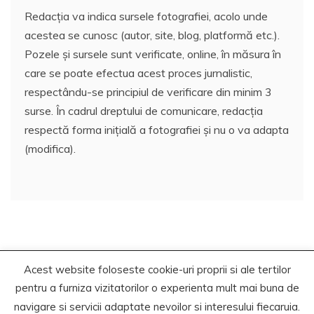
Redacția va indica sursele fotografiei, acolo unde
acestea se cunosc (autor, site, blog, platformă etc.).
Pozele și sursele sunt verificate, online, în măsura în
care se poate efectua acest proces jurnalistic,
respectându-se principiul de verificare din minim 3
surse. În cadrul dreptului de comunicare, redacția
respectă forma inițială a fotografiei și nu o va adapta
(modifica).
Acest website foloseste cookie-uri proprii si ale tertilor
Copyrights. © 2020-2023 Segra Media
pentru a furniza vizitatorilor o experienta mult mai buna de
Proudly powered by WordPress
|
Theme: Recent News
navigare si servicii adaptate nevoilor si interesului fiecaruia.