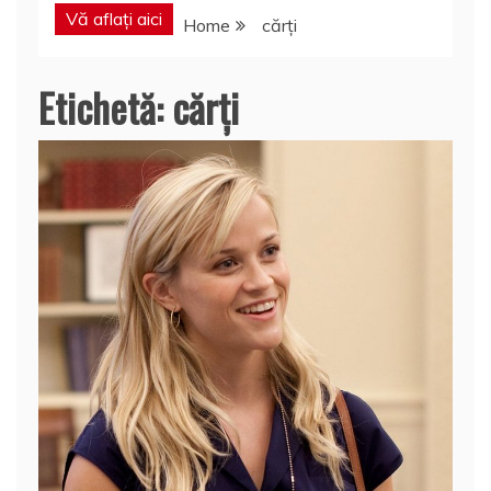
Vă aflați aici
Home
cărți
Etichetă:
cărți