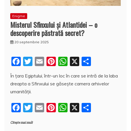
Enigme
Misterul Sfinxului şi Atlantidei – o
descoperire păstrată secret?
20 septembrie 2025
F
T
E
Pi
W
X
P
a
w
m
nt
h
a
În ţara Egiptului, într-un loc în care se intră de la laba
c
itt
ai
er
at
rt
dreapta a Sfinxului se găseşte camera arhivelor
e
er
l
e
s
aj
umanităţii.
b
st
A
e
F
T
E
Pi
W
X
P
o
p
a
a
w
m
nt
h
a
o
p
z
Citește mai mult
c
itt
ai
er
at
rt
k
ă