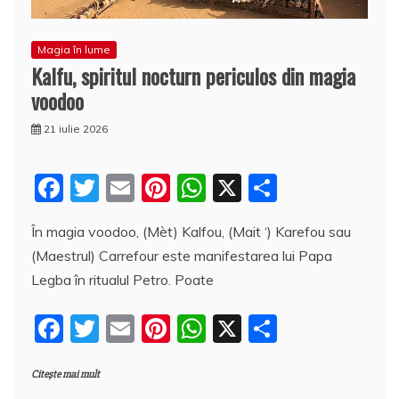
Magia în lume
Kalfu, spiritul nocturn periculos din magia
voodoo
21 iulie 2026
F
T
E
Pi
W
X
P
a
w
m
nt
h
a
În magia voodoo, (Mèt) Kalfou, (Mait ‘) Karefou sau
c
itt
ai
er
at
rt
(Maestrul) Carrefour este manifestarea lui Papa
e
er
l
e
s
aj
Legba în ritualul Petro. Poate
b
st
A
e
F
T
E
Pi
W
X
P
o
p
a
a
w
m
nt
h
a
o
p
z
Citește mai mult
c
itt
ai
er
at
rt
k
ă