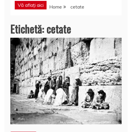
Vă aflați aici
Home
cetate
Etichetă:
cetate