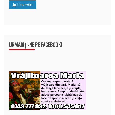
o
p
z
Linkedin
k
ă
URMĂRIȚI-NE PE FACEBOOK!