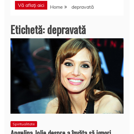
Vă aflați aici
Home
depravată
Etichetă:
depravată
Spiritualitate
Angelina Jolie despre a învăța să ignori