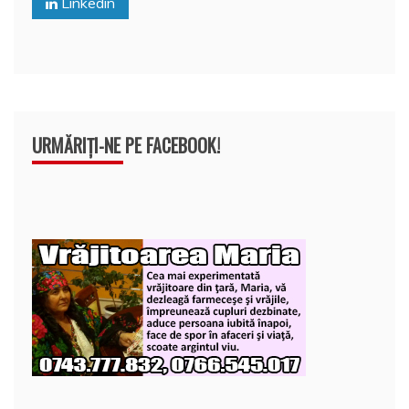
Linkedin
k
ă
URMĂRIȚI-NE PE FACEBOOK!