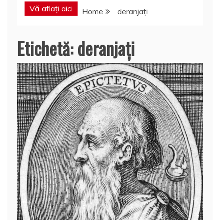
Vă aflați aici
Home
deranjați
Etichetă:
deranjați