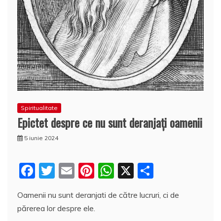
Spiritualitate
Epictet despre ce nu sunt deranjați oamenii
5 iunie 2024
F
T
E
Pi
W
X
P
a
w
m
nt
h
a
Oamenii nu sunt deranjati de către lucruri, ci de
c
itt
ai
er
at
rt
părerea lor despre ele.
e
er
l
e
s
aj