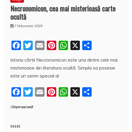
Necronomicon, cea mai misterioasă carte
ocultă
7 februarie 2025
F
T
E
Pi
W
X
P
a
w
m
nt
h
a
Istoria cărtii Necronomicon este una dintre cele mai
c
itt
ai
er
at
rt
misterioase din literatura ocultă. Simpla sa posesie
e
er
l
e
s
aj
este un semn special al
b
st
A
e
F
T
E
Pi
W
X
P
o
p
a
a
w
m
nt
h
a
o
p
z
Citește mai mult
c
itt
ai
er
at
rt
k
ă
e
er
l
e
s
aj
b
st
A
e
SHARE