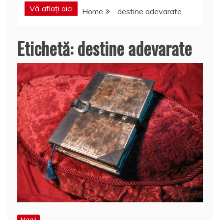
Vă aflați aici
Home
destine adevarate
Etichetă:
destine adevarate
Magii