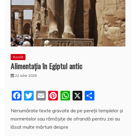
Insolit
Alimentația în Egiptul antic
22 iulie 2026
F
T
E
Pi
W
X
P
a
w
m
nt
h
a
Nenumărate texte gravate de pe pereții templelor și
c
itt
ai
er
at
rt
mormintelor sau rămășițe de ofrandă pentru zei au
e
er
l
e
s
aj
lăsat multe mărturii despre
b
st
A
e