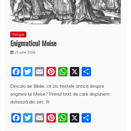
Religie
Enigmaticul Moise
15 iulie 2026
F
T
E
Pi
W
X
P
a
w
m
nt
h
a
Dincolo de Biblie, ce zic textele antice despre
c
itt
ai
er
at
rt
originea lui Moise? Primul text de care dispunem
e
er
l
e
s
aj
datează din sec. III
b
st
A
e
F
T
E
Pi
W
X
P
o
p
a
a
w
m
nt
h
a
o
p
z