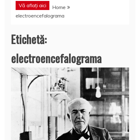
Vă aflați aici
Home
electroencefalograma
Etichetă:
electroencefalograma