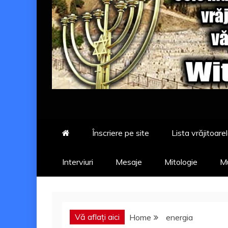
Înscriere pe site
Lista vrăjitoarel
Interviuri
Mesaje
Mitologie
Mu
Vă aflați aici
Home
energia