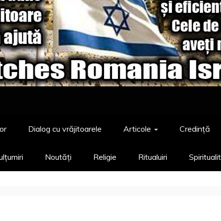
or
Dialog cu vrăjitoarele
Articole
Credință
lțumiri
Noutăți
Religie
Ritualuiri
Spirituali