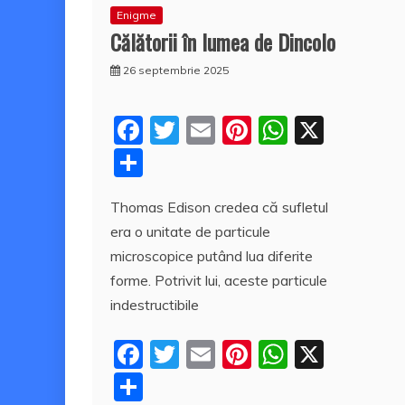
Enigme
Călătorii în lumea de Dincolo
26 septembrie 2025
F
T
E
Pi
W
X
a
w
m
nt
h
P
c
itt
ai
er
at
a
Thomas Edison credea că sufletul
e
er
l
e
s
rt
era o unitate de particule
b
st
A
aj
microscopice putând lua diferite
o
p
e
forme. Potrivit lui, aceste particule
o
p
a
indestructibile
k
z
F
T
E
Pi
W
X
ă
a
w
m
nt
h
P