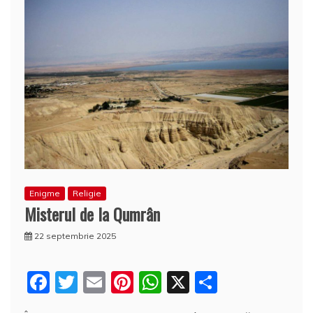
Enigme
Religie
Misterul de la Qumrân
22 septembrie 2025
F
T
E
Pi
W
X
P
a
w
m
nt
h
a