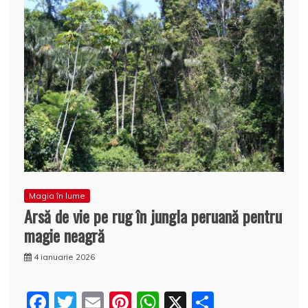
Magia în lume
Arsă de vie pe rug în jungla peruană pentru
magie neagră
4 ianuarie 2026
F
T
E
Pi
W
X
P