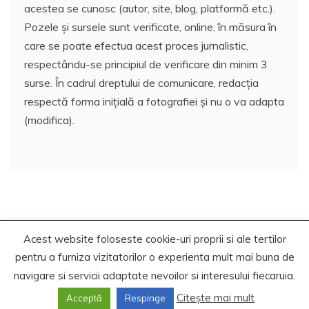
acestea se cunosc (autor, site, blog, platformă etc.).
Pozele și sursele sunt verificate, online, în măsura în
care se poate efectua acest proces jurnalistic,
respectându-se principiul de verificare din minim 3
surse. În cadrul dreptului de comunicare, redacția
respectă forma inițială a fotografiei și nu o va adapta
(modifica).
Acest website foloseste cookie-uri proprii si ale tertilor
Copyrights. © 2020-2023 Segra Media
pentru a furniza vizitatorilor o experienta mult mai buna de
Proudly powered by WordPress
|
Theme: Recent News
navigare si servicii adaptate nevoilor si interesului fiecaruia.
by
Candid Themes
.
Citește mai mult
Acceptă
Respinge