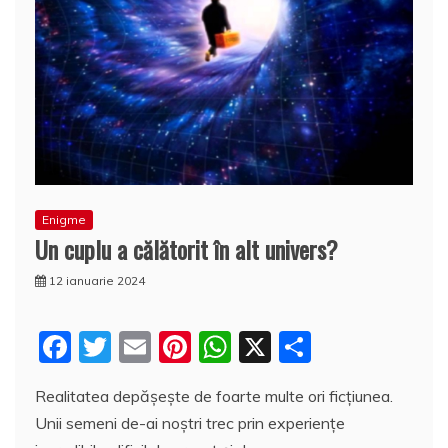
Enigme
Un cuplu a călătorit în alt univers?
12 ianuarie 2024
F
T
E
Pi
W
X
P
a
w
m
nt
h
a
Realitatea depăşeşte de foarte multe ori ficţiunea.
c
itt
ai
er
at
rt
Unii semeni de-ai noştri trec prin experienţe
e
er
l
e
s
aj