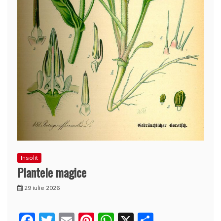
Insolit
Plantele magice
29 iulie 2026
F
T
E
Pi
W
X
P