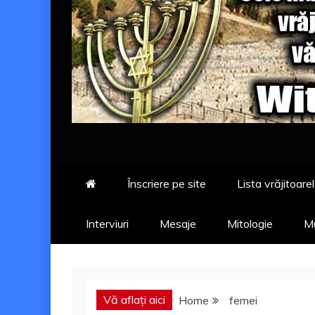
Înscriere pe site
Lista vrăjitoarel
Interviuri
Mesaje
Mitologie
Mu
Vă aflați aici
Home
femei