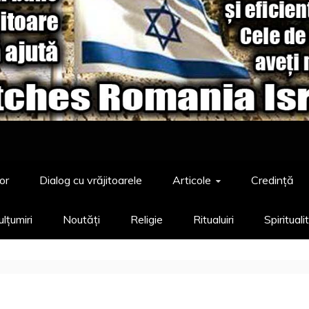
or
Dialog cu vrăjitoarele
Articole
Credință
lțumiri
Noutăți
Religie
Ritualuiri
Spirituali