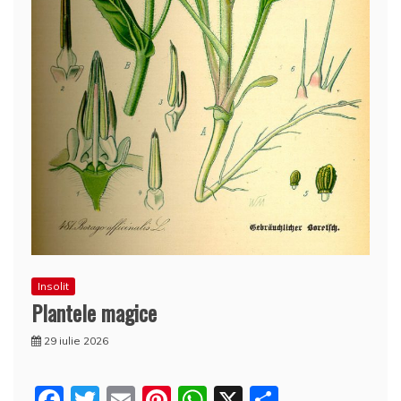
Insolit
Plantele magice
29 iulie 2026
F
T
E
Pi
W
X
P