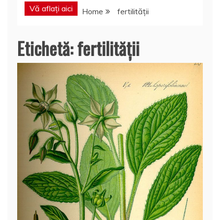
Vă aflați aici
Home
fertilităţii
Etichetă:
fertilităţii