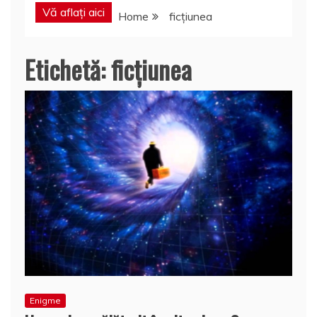
Vă aflați aici
Home
ficţiunea
Etichetă:
ficţiunea
Enigme