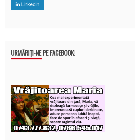
o
p
z
Linkedin
k
ă
URMĂRIȚI-NE PE FACEBOOK!