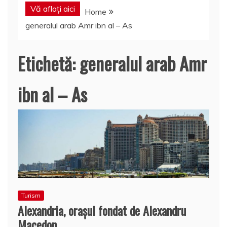
Vă aflați aici
Home
generalul arab Amr ibn al – As
Etichetă:
generalul arab Amr
ibn al – As
Turism
Alexandria, oraşul fondat de Alexandru
Macedon