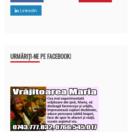
o
p
z
Linkedin
k
ă
URMĂRIȚI-NE PE FACEBOOK!