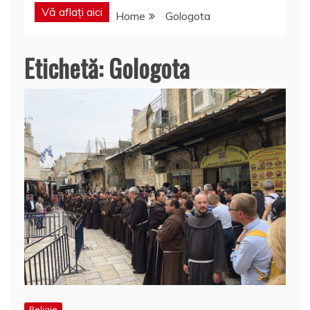
Vă aflați aici
Home
Gologota
Etichetă:
Gologota
Religie