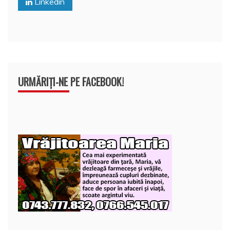
Linkedin
k
ă
URMĂRIȚI-NE PE FACEBOOK!