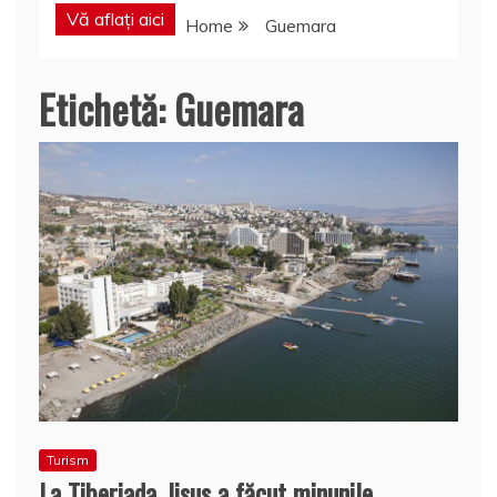
Vă aflați aici
Home
Guemara
Etichetă:
Guemara
Turism
La Tiberiada, Iisus a făcut minunile