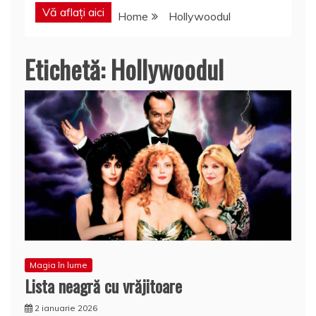
Vă aflați aici
Home
Hollywoodul
Etichetă:
Hollywoodul
Magia în lume
Lista neagră cu vrăjitoare
2 ianuarie 2026