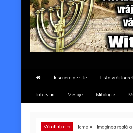
Înscriere pe site
Lista vrăjitoarel
Interviuri
Mesaje
Mitologie
Mu
Vă aflați aici
Home
Imaginea reală a l