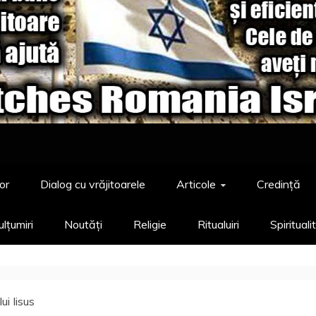
or
Dialog cu vrăjitoarele
Articole
Credință
lțumiri
Noutăți
Religie
Ritualuiri
Spirituali
ui Iisus