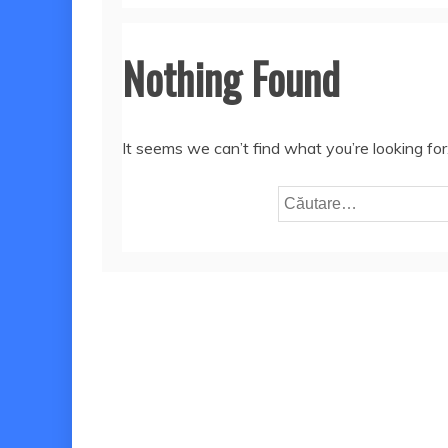
Nothing Found
It seems we can’t find what you’re looking fo
Caută
după: