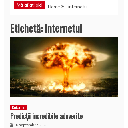
Vă aflați aici
Home
internetul
Etichetă:
internetul
Enigme
Predicţii incredibile adeverite
18 septembrie 2025