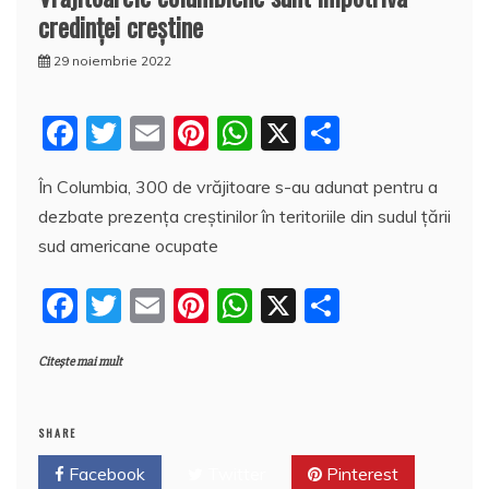
credinței creștine
29 noiembrie 2022
F
T
E
Pi
W
X
P
a
w
m
nt
h
a
În Columbia, 300 de vrăjitoare s-au adunat pentru a
c
itt
ai
er
at
rt
dezbate prezența creștinilor în teritoriile din sudul țării
e
er
l
e
s
aj
sud americane ocupate
b
st
A
e
F
T
E
Pi
W
X
P
o
p
a
a
w
m
nt
h
a
o
p
z
Citește mai mult
c
itt
ai
er
at
rt
k
ă
e
er
l
e
s
aj
b
st
A
e
SHARE
o
p
a
Facebook
Twitter
Pinterest