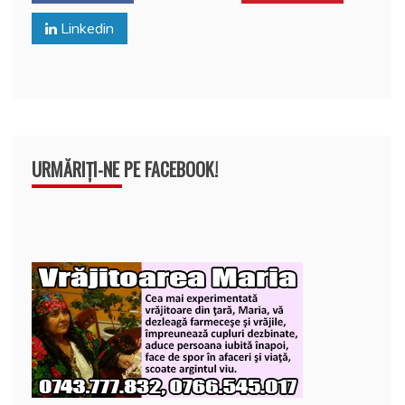
o
p
z
Linkedin
k
ă
URMĂRIȚI-NE PE FACEBOOK!