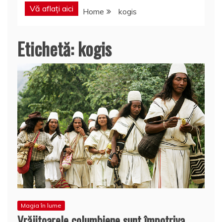
Vă aflați aici
Home
kogis
Etichetă:
kogis
Magia în lume
Vrăjitoarele columbiene sunt împotriva