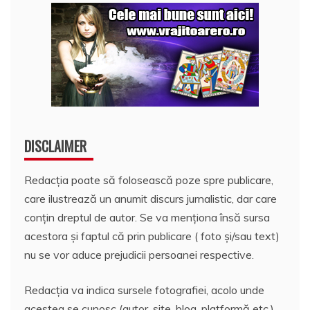
DISCLAIMER
Redacția poate să folosească poze spre publicare,
care ilustrează un anumit discurs jurnalistic, dar care
conțin dreptul de autor. Se va menționa însă sursa
acestora și faptul că prin publicare ( foto și/sau text)
nu se vor aduce prejudicii persoanei respective.
Redacția va indica sursele fotografiei, acolo unde
acestea se cunosc (autor, site, blog, platformă etc.).