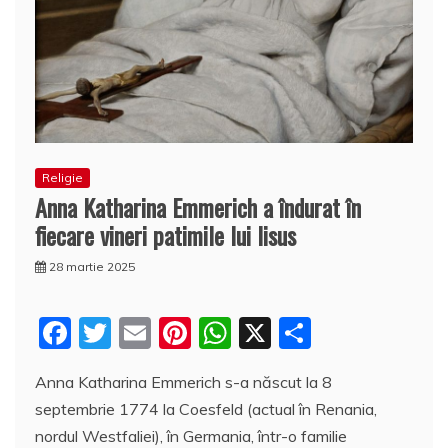
Religie
Anna Katharina Emmerich a îndurat în
fiecare vineri patimile lui Iisus
28 martie 2025
F
T
E
Pi
W
X
P
a
w
m
nt
h
a
Anna Katharina Emmerich s-a născut la 8
c
itt
ai
er
at
rt
septembrie 1774 la Coesfeld (actual în Renania,
e
er
l
e
s
aj
nordul Westfaliei), în Germania, într-o familie