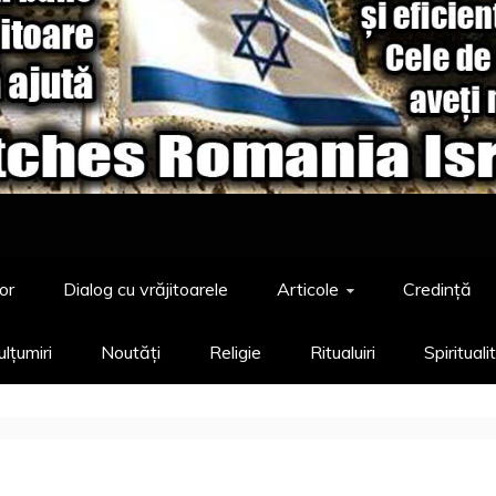
or
Dialog cu vrăjitoarele
Articole
Credință
lțumiri
Noutăți
Religie
Ritualuiri
Spirituali