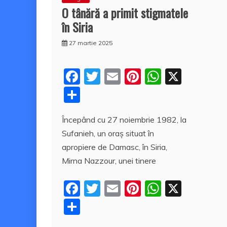
O tânără a primit stigmatele
în Siria
27 martie 2025
F
T
E
Pi
W
X
a
w
m
nt
h
P
c
itt
ai
er
at
a
Începând cu 27 noiembrie 1982, la
e
er
l
e
s
rt
Sufanieh, un oraş situat în
b
st
A
aj
apropiere de Damasc, în Siria,
o
p
e
Mirna Nazzour, unei tinere
o
p
a
F
T
E
Pi
W
X
k
z
a
w
m
nt
h
P
ă
c
itt
ai
er
at
a