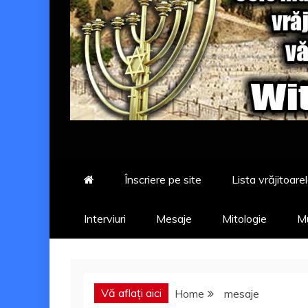
Înscriere pe site
Lista vrăjitoarel
Interviuri
Mesaje
Mitologie
Mu
Vă aflați aici
Home
mesaje