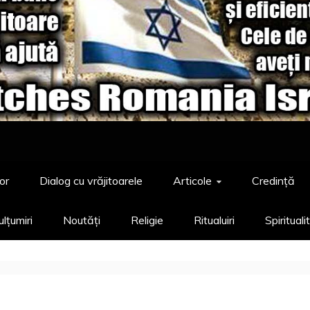
or
Dialog cu vrăjitoarele
Articole
Credință
lțumiri
Noutăți
Religie
Ritualuiri
Spirituali