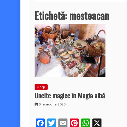
Etichetă:
mesteacan
Magii
Unelte magice în Magia albă
6 februarie 2025
F
T
E
Pi
W
X