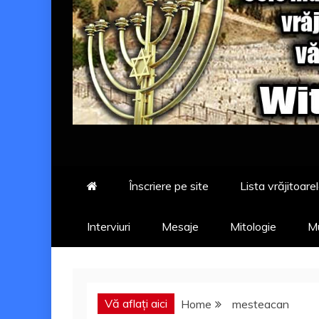
Înscriere pe site
Lista vrăjitoarel
Interviuri
Mesaje
Mitologie
Mu
Vă aflați aici
Home
mesteacan