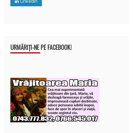
Linkedin
k
ă
URMĂRIȚI-NE PE FACEBOOK!