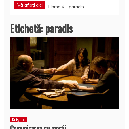
Vă aflați aici
Home
paradis
Etichetă:
paradis
Enigme
Comunicarea cu morţii