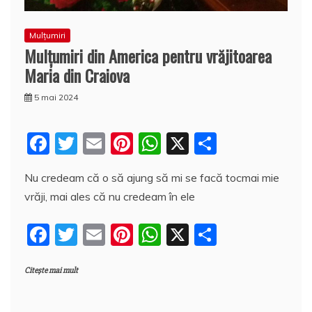
Mulțumiri
Mulţumiri din America pentru vrăjitoarea
Maria din Craiova
5 mai 2024
F
T
E
Pi
W
X
P
a
w
m
nt
h
a
Nu credeam că o să ajung să mi se facă tocmai mie
c
itt
ai
er
at
rt
vrăji, mai ales că nu credeam în ele
e
er
l
e
s
aj
b
st
A
e
F
T
E
Pi
W
X
P
o
p
a
a
w
m
nt
h
a
o
p
z
Citește mai mult
c
itt
ai
er
at
rt
k
ă
e
er
l
e
s
aj