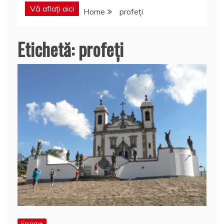
Vă aflați aici
Home
profeţi
Etichetă:
profeţi
Enigme