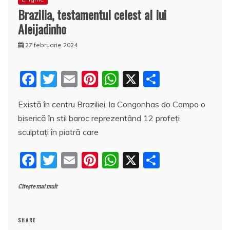
Brazilia, testamentul celest al lui
Aleijadinho
27 februarie 2024
F
T
E
Pi
W
X
P
a
w
m
nt
h
a
Există în centru Braziliei, la Congonhas do Campo o
c
itt
ai
er
at
rt
biserică în stil baroc reprezentând 12 profeţi
e
er
l
e
s
aj
sculptaţi în piatră care
b
st
A
e
F
T
E
Pi
W
X
P
o
p
a
a
w
m
nt
h
a
o
p
z
Citește mai mult
c
itt
ai
er
at
rt
k
ă
e
er
l
e
s
aj
b
st
A
e
SHARE