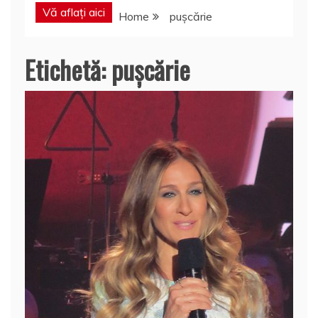
Vă aflați aici
Home
pușcărie
Etichetă:
pușcărie