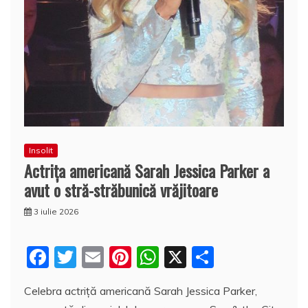
Insolit
Actrița americană Sarah Jessica Parker a
avut o stră-străbunică vrăjitoare
3 iulie 2026
F
T
E
Pi
W
X
P
a
w
m
nt
h
a
Celebra actriță americană Sarah Jessica Parker,
c
itt
ai
er
at
rt