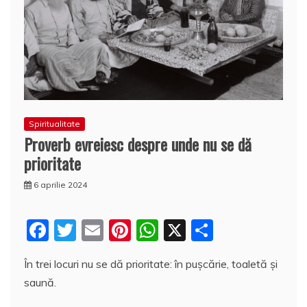
Spiritualitate
Proverb evreiesc despre unde nu se dă
prioritate
6 aprilie 2024
F
T
E
Pi
W
X
P
a
w
m
nt
h
a
În trei locuri nu se dă prioritate: în puşcărie, toaletă şi
c
itt
ai
er
at
rt
saună.
e
er
l
e
s
aj